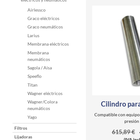
Airlessco
Graco eléctricos
Graco neumáticos
Larius
Membrana eléctricos
Membrana
neumáticos
Sagola / Aisa
Speeflo
Titan
Wagner eléctricos
Wagner/Colora
Cilindro par
neumáticos
Compatible con equipos
Yago
presión
Filtros
615,89
€
Lijadoras
(IVA inc