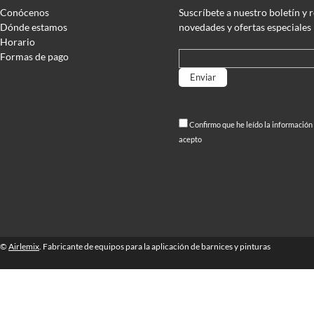
Conócenos
Suscríbete a nuestro boletín y 
Dónde estamos
novedades y ofertas especiales
Horario
Formas de pago
Por favor, deja este campo vací
Confirmo que he leído la información
acepto
©
Airlemix
. Fabricante de equipos para la aplicación de barnices y pinturas