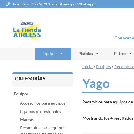
Saltar
Llámenos al 722 690 901 o escríbanos por
WhatsApp
.
al
contenido
Conóceno
Equipos
Pistolas
Filtros
Inicio
/
Equipos
/
Recambios 
CATEGORÍAS
Yago
Equipos
Recambios para equipos de
Accesorios para equipos
Equipos profesionales
Mostrando los 4 resultados
Marcas
Recambios para equipos
eléctricos y neumáticos