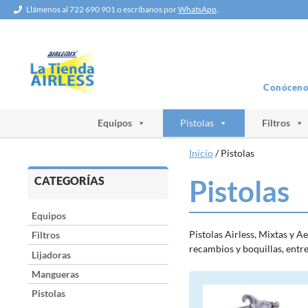
Saltar
Llámenos al 722 690 901 o escríbanos por
WhatsApp
.
al
contenido
Conóceno
Equipos
Pistolas
Filtros
Inicio
/ Pistolas
CATEGORÍAS
Pistolas
Equipos
Pistolas Airless, Mixtas y 
Filtros
recambios y boquillas, entr
Lijadoras
Mangueras
Pistolas