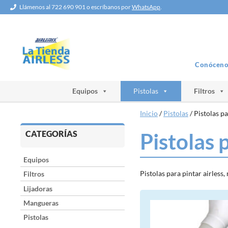
Saltar
Llámenos al 722 690 901 o escríbanos por
WhatsApp
.
al
contenido
Conóceno
Equipos
Pistolas
Filtros
Inicio
/
Pistolas
/ Pistolas pa
CATEGORÍAS
Pistolas 
Equipos
Pistolas para pintar airless,
Filtros
Lijadoras
Mangueras
Pistolas