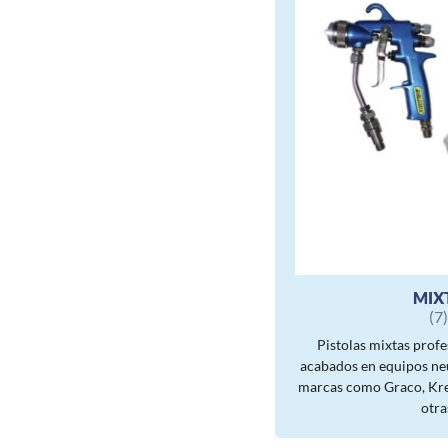
MIX
(7
Pistolas mixtas profe
acabados en equipos neu
marcas como Graco, Kre
otra