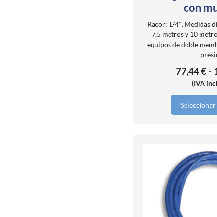
con mu
Racor: 1/4″. Medidas d
7,5 metros y 10 metr
equipos de doble memb
presi
77,44
€
-
(IVA inc
Seleccionar
Este
producto
tiene
múltiples
variantes.
Las
opciones