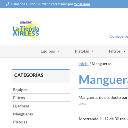
Saltar
Llámenos al 722 690 901 o escríbanos por
WhatsApp
.
al
contenido
Conóceno
Equipos
Pistolas
Filtros
Inicio
/ Mangueras
CATEGORÍAS
Manguer
Equipos
Mangueras de producto para 
Filtros
aire.
Lijadoras
Mangueras
Mostrando 1–12 de 30 resu
Pistolas