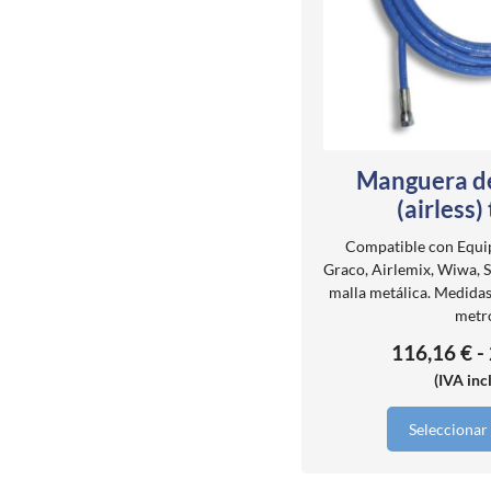
se
pueden
elegir
en
la
página
de
producto
Manguera d
(airless)
Compatible con Equi
Graco, Airlemix, Wiwa, Si
malla metálica. Medidas
metr
116,16
€
-
(IVA inc
Seleccionar