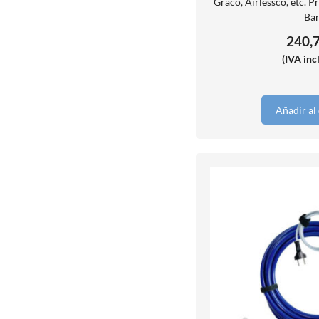
Graco, Airlessco, etc. P
Bar
240,
(IVA inc
Añadir al 