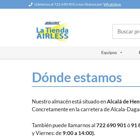
Saltar
Llámenos al 722 690 901 o escríbanos por
WhatsApp
.
al
contenido
Buscar
Equipos
Dónde estamos
Nuestro almacén está situado en
Alcalá de He
Concretamente en la carretera de Alcala-Dagan
También puede llamarnos al
722 690 901
ó
91 
y
Viernes: de
9:00 a 14:00).