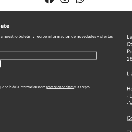
bete
 a nuestro boletín y recibe información de novedades y ofertas
La
Ct
Po
28
Ll
, deja este campo vacío.
ue he leído la información sobre
protección de datos
y la acepto
Ho
- 
- 
Co