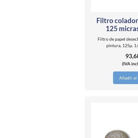
Filtro colado
125 micra
Filtro de papel dese
pintura, 125µ. 1
93,
(IVA inc
Añadir al 