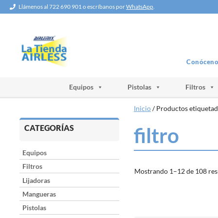
Saltar
Llámenos al 722 690 901 o escríbanos por
WhatsApp
.
al
contenido
Conóceno
Equipos
Pistolas
Filtros
Inicio
/ Productos etiquetado
CATEGORÍAS
filtro
Equipos
Filtros
Mostrando 1–12 de 108 res
Lijadoras
Mangueras
Pistolas