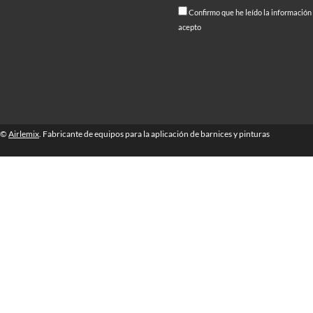
Confirmo que he leído la información
acepto
©
Airlemix
. Fabricante de equipos para la aplicación de barnices y pinturas