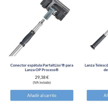
Conector espátula ParfaitLiss'® para
Lanza Telesc
Lanza OP Process®
de
29,38
€
(IVA incluido)
Añadir al carrito
Añ