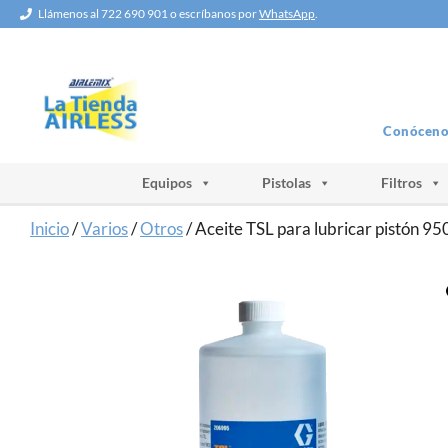
Saltar
Llámenos al 722 690 901 o escríbanos por
WhatsApp
.
al
contenido
Conóceno
Equipos
Pistolas
Filtros
Inicio
/
Varios
/
Otros
/ Aceite TSL para lubricar pistón 95