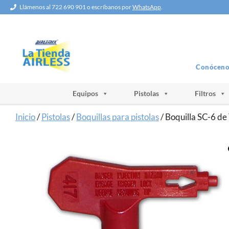
Saltar
Llámenos al 722 690 901 o escríbanos por
WhatsApp
.
al
contenido
Conóceno
Equipos
Pistolas
Filtros
Inicio
/
Pistolas
/
Boquillas para pistolas
/ Boquilla SC-6 de