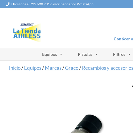
Saltar
Llámenos al 722 690 901 o escríbanos por
WhatsApp
.
al
contenido
Conóceno
Equipos
Pistolas
Filtros
Inicio
/
Equipos
/
Marcas
/
Graco
/
Recambios y accesorio