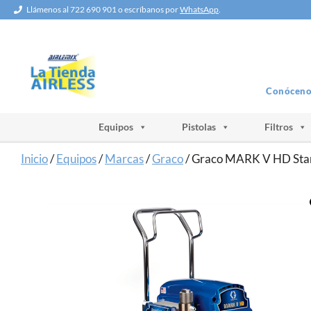
Saltar
Llámenos al 722 690 901 o escríbanos por
WhatsApp
.
al
contenido
Conóceno
Equipos
Pistolas
Filtros
Inicio
/
Equipos
/
Marcas
/
Graco
/ Graco MARK V HD Sta