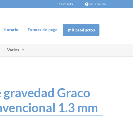
Contacta
Mi cuenta
Horario
Formas de pago
0 productos
Varios
e gravedad Graco
nvencional 1.3 mm