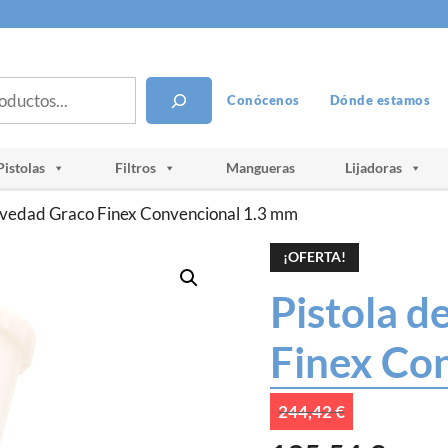
Conócenos
Dónde estamos
Pistolas
Filtros
Mangueras
Lijadoras
ravedad Graco Finex Convencional 1.3 mm
¡OFERTA!
Pistola d
Finex Co
El
244,42
€
precio