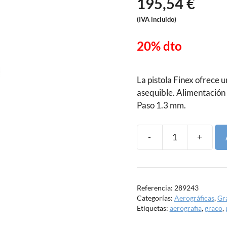
195,54
€
original
era:
El
(IVA incluido)
244,42 €.
precio
20% dto
actual
es:
195,54 €.
La pistola Finex ofrece 
asequible. Alimentación
Paso 1.3 mm.
-
+
Pistola
de
gravedad
Graco
Referencia:
289243
Finex
Categorías:
Aerográficas
,
Gr
Convencional
Etiquetas:
aerografia
,
graco
,
1.3