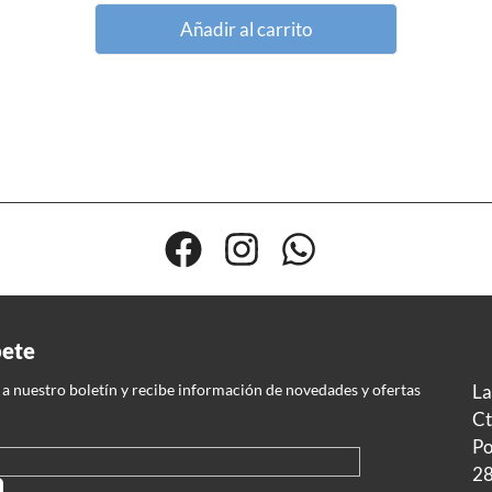
Añadir al carrito
bete
 a nuestro boletín y recibe información de novedades y ofertas
La
Ct
Po
28