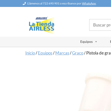
Saltar
Llámenos al 722 690 901 o escríbanos por
WhatsApp
.
al
contenido
Buscar
Equipos
Inicio
/
Equipos
/
Marcas
/
Graco
/ Pistola de g