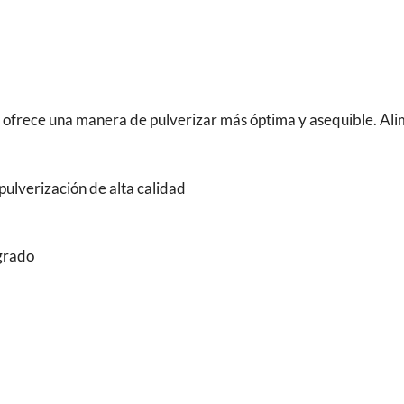
mm
cantidad
inex ofrece una manera de pulverizar más óptima y asequible. A
ulverización de alta calidad
egrado