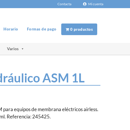
Contacta
Mi cuenta
Horario
Formas de pago
0 productos
Varios
dráulico ASM 1L
M para equipos de membrana eléctricos airless.
ml. Referencia: 245425.