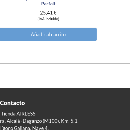
Parfait
25,41
€
(IVA incluido)
Añadir al carrito
Contacto
 Tienda AIRLESS
ra. Alcalá -Daganzo (M100), Km. 5.1,
lígono Galiana, Nave 4,