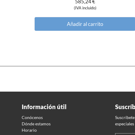
585,24
€
(IVA incluido)
Añadir al carrito
Información útil
Suscrí
Conócenos
Suscríbete
Dónde estamos
especiales
Horario