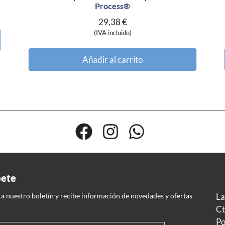
Process®
29,38
€
(IVA incluido)
Añadir al carrito
bete
 a nuestro boletín y recibe información de novedades y ofertas
La
Ct
Po