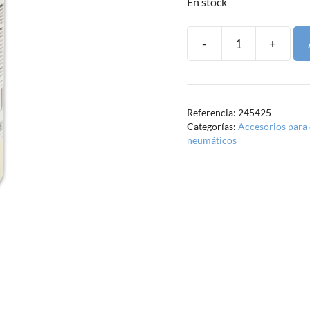
En stock
-
+
Aceite
hidráulico
ASM
1L
Referencia:
245425
cantidad
Categorías:
Accesorios para
neumáticos