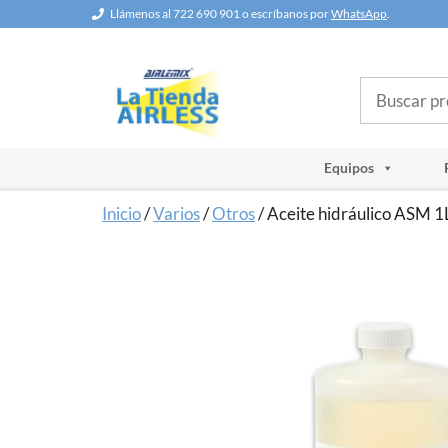
Saltar
Llámenos al 722 690 901 o escríbanos por
WhatsApp
.
al
contenido
Buscar
Equipos
Inicio
/
Varios
/
Otros
/ Aceite hidráulico ASM 1