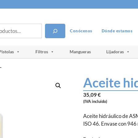
Conócenos
Dónde estamos
Pistolas
Filtros
Mangueras
Lijadoras
L
Aceite hi
35,09
€
(IVA incluido)
Aceite hidráulico de AS
ISO 46. Envase con 946 