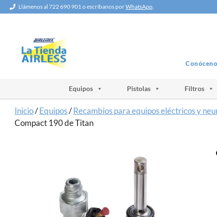
Saltar
Llámenos al 722 690 901 o escríbanos por
WhatsApp
.
al
contenido
Conóceno
Equipos
Pistolas
Filtros
Inicio
/
Equipos
/
Recambios para equipos eléctricos y ne
Compact 190 de Titan