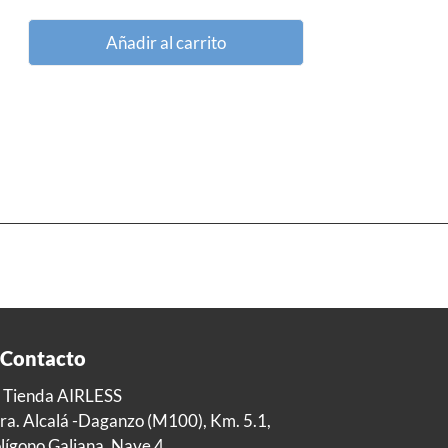
Añadir al carrito
Contacto
 Tienda AIRLESS
ra. Alcalá -Daganzo (M100), Km. 5.1,
lígono Galiana, Nave 4,