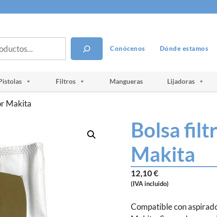
Conócenos
Dónde estamos
Pistolas
Filtros
Mangueras
Lijadoras
dor Makita
Bolsa filt
Makita
12,10
€
(IVA incluido)
Compatible con aspira