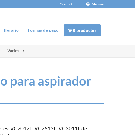
Contacta
Mi cuenta
Horario
Formas de pago
0 productos
Varios
ro para aspirador
dores: VC2012L, VC2512L, VC3011L de