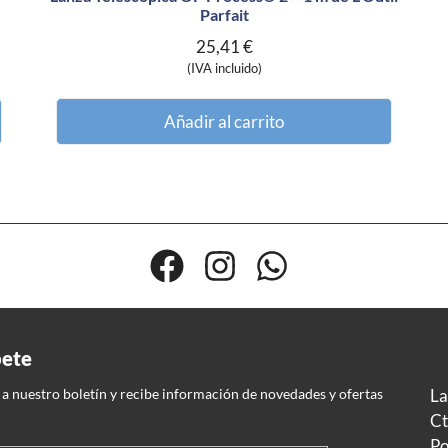
Parfait
25,41
€
(IVA incluido)
Añadir al carrito
bete
 a nuestro boletín y recibe información de novedades y ofertas
La
Ct
Po