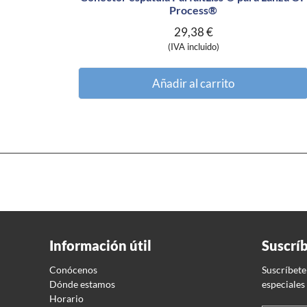
Process®
29,38
€
(IVA incluido)
Añadir al carrito
Información útil
Suscrí
Conócenos
Suscríbete
Dónde estamos
especiales
Horario