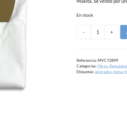
Makita. Se vende por un
En stock
-
+
Bolsa
filtro
para
aspirador
Referencia:
MVC72899
Makita
Categorías:
Otros
,
Repuestos
cantidad
Etiquetas:
aspirador
,
bolsa
,
M