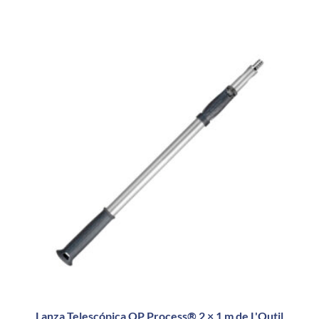
Lanza Telescópica OP Process® 2 × 1 m de L'Outil