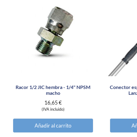
Racor 1/2 JIC hembra - 1/4" NPSM
Conector esp
macho
Lan
16,65
€
(IVA incluido)
Añadir al carrito
Añ