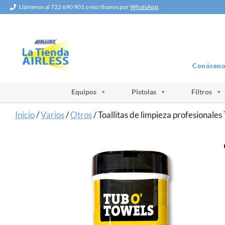
Saltar
Llámenos al 722 690 901 o escríbanos por
WhatsApp
.
al
contenido
Conóceno
Equipos
Pistolas
Filtros
Inicio
/
Varios
/
Otros
/ Toallitas de limpieza profesiona