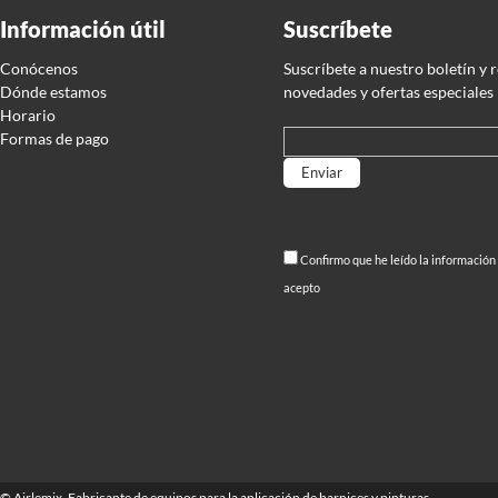
Información útil
Suscríbete
Conócenos
Suscríbete a nuestro boletín y 
Dónde estamos
novedades y ofertas especiales
Horario
Formas de pago
Por favor, deja este campo
Confirmo que he leído la información
acepto
©
Airlemix
. Fabricante de equipos para la aplicación de barnices y pinturas