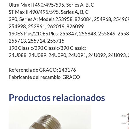
Ultra Max II 490/495/595, Series A, B, C
ST Max II 490/495/595, Series A, B, C
390, Series A: Models 253958, 826084, 254968, 25496
254998, 253961, 262019, 826099
190ES Plus/210ES Plus: 255847, 255848, 255849, 255
255713, 255714, 255715
190 Classic/290 Classic/390 Classic:
24U088, 24U089, 24U090, 24U091, 24U092, 24U093,
Referencia de GRACO: 243176
Fabricante del recambio: GRACO
Productos relacionados