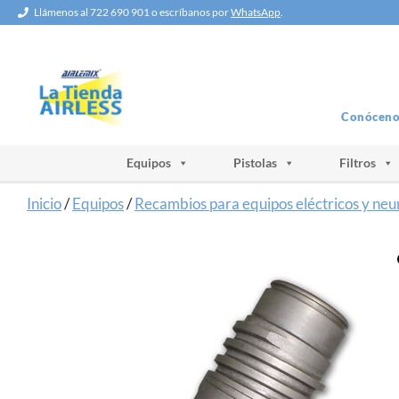
Saltar
Llámenos al 722 690 901 o escríbanos por
WhatsApp
.
al
contenido
Conóceno
Equipos
Pistolas
Filtros
Inicio
/
Equipos
/
Recambios para equipos eléctricos y ne