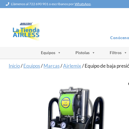
Saltar
Llámenos al 722 690 901 o escríbanos por
WhatsApp
.
al
contenido
Conóceno
Equipos
Pistolas
Filtros
Inicio
/
Equipos
/
Marcas
/
Airlemix
/ Equipo de baja presió