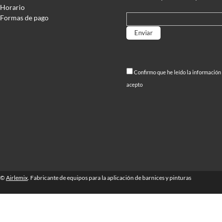
Horario
Formas de pago
Por favor, deja este campo
Confirmo que he leído la información
acepto
©
Airlemix
. Fabricante de equipos para la aplicación de barnices y pinturas