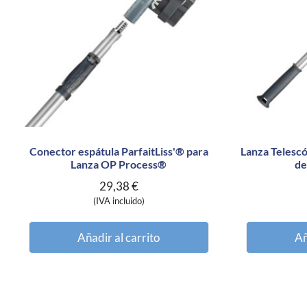
Conector espátula ParfaitLiss'® para
Lanza Telesc
Lanza OP Process®
de
29,38
€
(IVA incluido)
Añadir al carrito
Añ