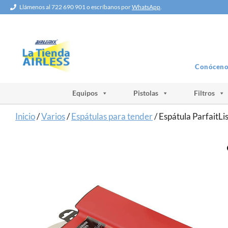
Saltar
Llámenos al 722 690 901 o escríbanos por
WhatsApp
.
al
contenido
Conóceno
Equipos
Pistolas
Filtros
Inicio
/
Varios
/
Espátulas para tender
/ Espátula ParfaitLi