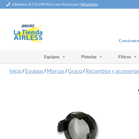
Saltar
Llámenos al 722 690 901 o escríbanos por
WhatsApp
.
al
contenido
Conóceno
Equipos
Pistolas
Filtros
Inicio
/
Equipos
/
Marcas
/
Graco
/
Recambios y accesorio