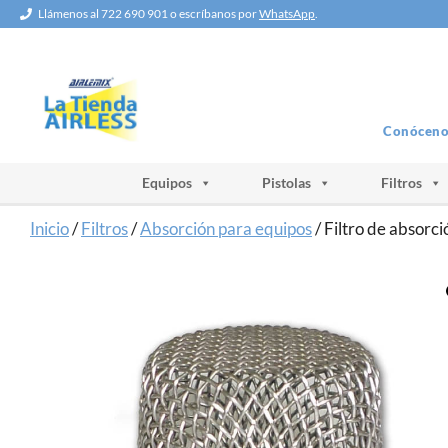
Saltar
Llámenos al 722 690 901 o escríbanos por
WhatsApp
.
al
contenido
Conóceno
Equipos
Pistolas
Filtros
Inicio
/
Filtros
/
Absorción para equipos
/ Filtro de absorci