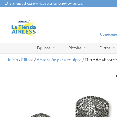
Saltar
Llámenos al 722 690 901 o escríbanos por
WhatsApp
.
al
contenido
Conóceno
Equipos
Pistolas
Filtros
Inicio
/
Filtros
/
Absorción para equipos
/ Filtro de absorc