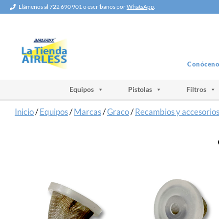
Saltar
Llámenos al 722 690 901 o escríbanos por
WhatsApp
.
al
contenido
Conóceno
Equipos
Pistolas
Filtros
Inicio
/
Equipos
/
Marcas
/
Graco
/
Recambios y accesorio