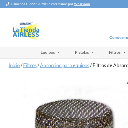
Saltar
Llámenos al 722 690 901 o escríbanos por
WhatsApp
.
al
contenido
Conóceno
Equipos
Pistolas
Filtros
Inicio
/
Filtros
/
Absorción para equipos
/ Filtros de Abso