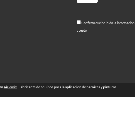
Por favor, deja este campo
Confirmo que he leído la información
acepto
©
Airlemix
. Fabricante de equipos para la aplicación de barnices y pinturas