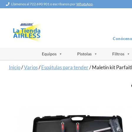
Saltar
Llámenos al 722 690 901 o escríbanos por
WhatsApp
.
al
contenido
Conóceno
Equipos
Pistolas
Filtros
Inicio
/
Varios
/
Espátulas para tender
/ Maletín kit Parfai