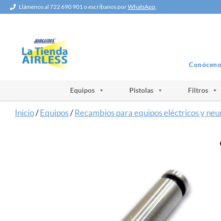
Saltar
Llámenos al 722 690 901 o escríbanos por
WhatsApp
.
al
contenido
Conóceno
Equipos
Pistolas
Filtros
Inicio
/
Equipos
/
Recambios para equipos eléctricos y ne