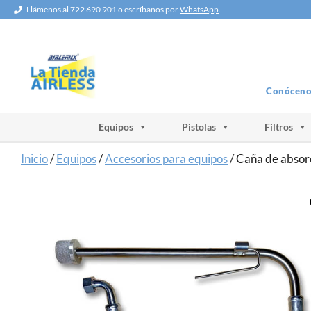
Saltar
Llámenos al 722 690 901 o escríbanos por
WhatsApp
.
al
contenido
Conóceno
Equipos
Pistolas
Filtros
Inicio
/
Equipos
/
Accesorios para equipos
/ Caña de absor