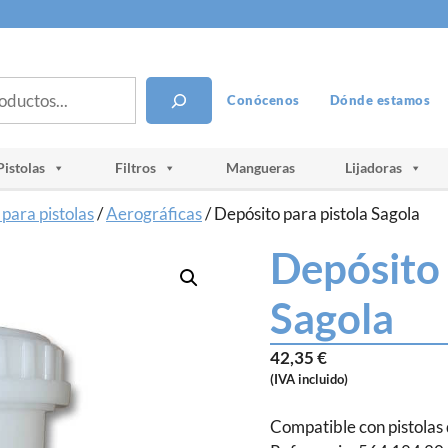
Conócenos
Dónde estamos
Pistolas
Filtros
Mangueras
Lijadoras
para pistolas
/
Aerográficas
/ Depósito para pistola Sagola
Depósito 
Sagola
42,35
€
(IVA incluido)
Compatible con pistolas