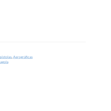
pistolas
,
Aerográficas
sagola