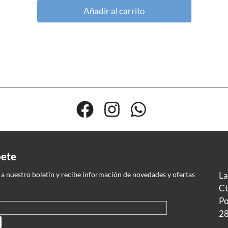
Añadir al carrito
bete
 a nuestro boletín y recibe información de novedades y ofertas
La
Ct
Po
28