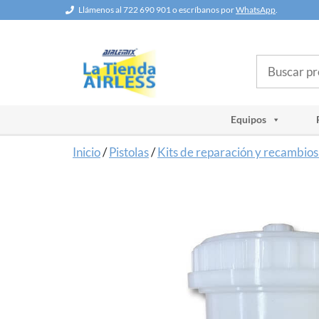
Saltar
Llámenos al 722 690 901 o escríbanos por
WhatsApp
.
al
contenido
Buscar
Equipos
Inicio
/
Pistolas
/
Kits de reparación y recambios 