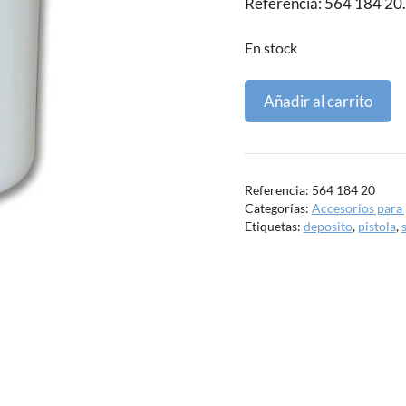
Referencia: 564 184 20.
En stock
Depósito
Añadir al carrito
para
pistola
Sagola
cantidad
Referencia:
564 184 20
Categorías:
Accesorios para 
Etiquetas:
deposito
,
pistola
,