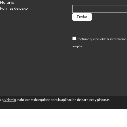
Horario
Formas de pago
Por favor, deja este campo
Confirmo que he leído la información
acepto
©
Airlemix
. Fabricante de equipos para la aplicación de barnices y pinturas