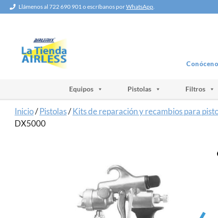
Saltar
Llámenos al 722 690 901 o escríbanos por
WhatsApp
.
al
contenido
Conóceno
Equipos
Pistolas
Filtros
Inicio
/
Pistolas
/
Kits de reparación y recambios para pist
DX5000