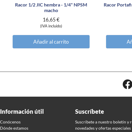
Racor 1/2 JIC hembra - 1/4" NPSM
Racor Portafi
macho
16,65
€
(IVA incluido)
Añadir al carrito
Añ
Información útil
Suscríbete
Conócenos
Suscríbete a nuestro boletín y 
Dónde estamos
novedades y ofertas especiales