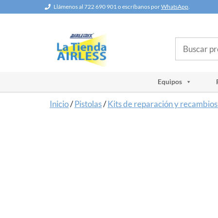
Saltar
Llámenos al 722 690 901 o escríbanos por
WhatsApp
.
al
contenido
Buscar
Equipos
Inicio
/
Pistolas
/
Kits de reparación y recambios 