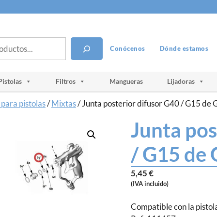
Conócenos
Dónde estamos
Pistolas
Filtros
Mangueras
Lijadoras
para pistolas
/
Mixtas
/ Junta posterior difusor G40 / G15 de 
Junta pos
/ G15 de 
5,45
€
(IVA incluido)
Compatible con la pisto