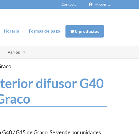
Contacta
Mi cuenta
Horario
Formas de pago
0 productos
Varios
Graco
terior difusor G40
Graco
la G40 / G15 de Graco. Se vende por unidades.