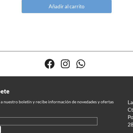
Añadir al carrito
bete
 a nuestro boletín y recibe información de novedades y ofertas
La
Ct
Po
28