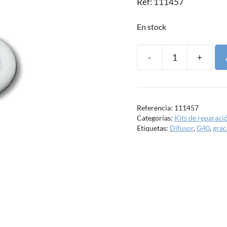
Ref: 111457
En stock
-
+
Junta
posterior
difusor
G40
Referencia:
111457
/
Categorías:
Kits de reparaci
G15
Etiquetas:
Difusor
,
G40
,
grac
de
Graco
cantidad