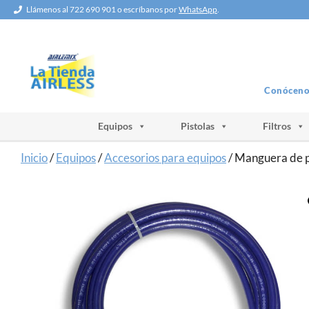
Saltar
Llámenos al 722 690 901 o escríbanos por
WhatsApp
.
al
contenido
Conóceno
Equipos
Pistolas
Filtros
Inicio
/
Equipos
/
Accesorios para equipos
/ Manguera de p